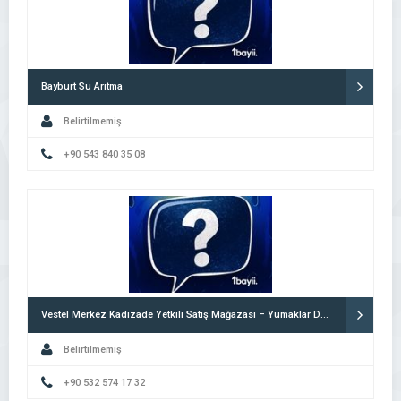
Bayburt Su Arıtma
Belirtilmemiş
+90 543 840 35 08
Vestel Merkez Kadızade Yetkili Satış Mağazası – Yumaklar DTM
Belirtilmemiş
+90 532 574 17 32