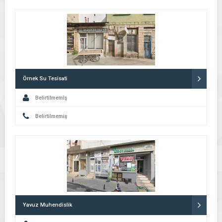
Örnek Su Tesisati
Belirtilmemiş
Belirtilmemiş
Yavuz Muhendislik