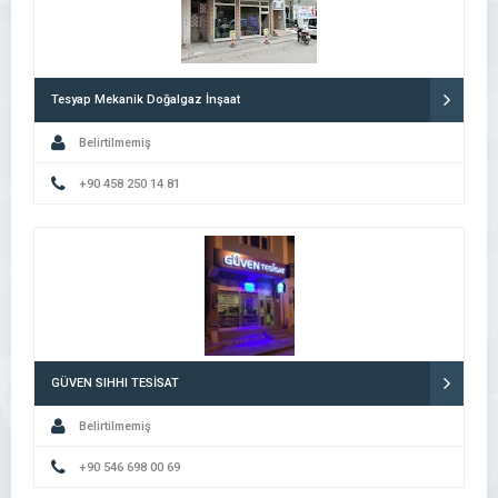
Tesyap Mekanik Doğalgaz İnşaat
Belirtilmemiş
+90 458 250 14 81
GÜVEN SIHHI TESİSAT
Belirtilmemiş
+90 546 698 00 69