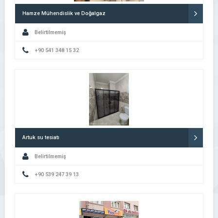
Hamze Mühendislik ve Doğalgaz
Belirtilmemiş
+90 541 348 15 32
Artuk su tesiatı
Belirtilmemiş
+90 539 247 39 13