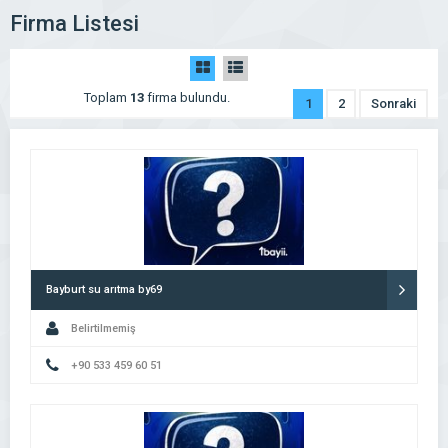
Firma Listesi
Toplam
13
firma bulundu.
1
2
Sonraki
Bayburt su arıtma by69
Belirtilmemiş
+90 533 459 60 51