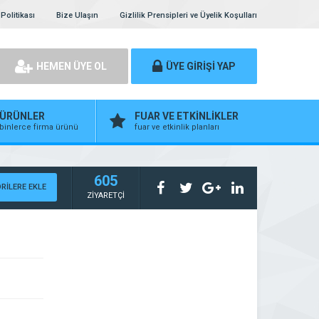
Politikası
Bize Ulaşın
Gizlilik Prensipleri ve Üyelik Koşulları
HEMEN ÜYE OL
ÜYE GİRİŞİ YAP
ÜRÜNLER
FUAR VE ETKİNLİKLER
binlerce firma ürünü
fuar ve etkinlik planları
605
RİLERE EKLE
ZİYARETÇİ