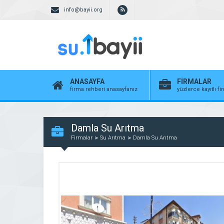
info@bayii.org
ANASAYFA
FİRMALAR
firma rehberi anasayfanız
yüzlerce kayıtlı f
Damla Su Arıtma
Firmalar
Su Arıtma
Damla Su Arıtma