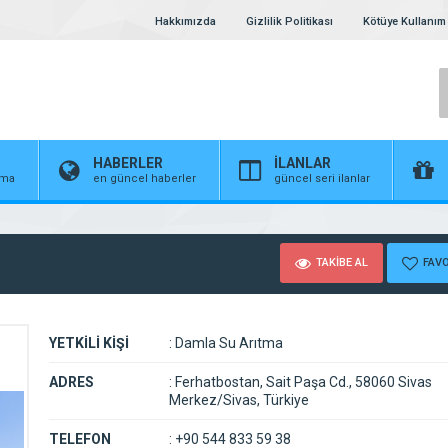
Hakkımızda
Gizlilik Politikası
Kötüye Kullanım 
HABERLER
İLANLAR
irma
en güncel haberler
güncel seri ilanlar
TAKİBE AL
FAVO
YETKİLİ KİŞİ
:
Damla Su Arıtma
ADRES
:
Ferhatbostan, Sait Paşa Cd., 58060 Sivas
Merkez/Sivas, Türkiye
TELEFON
:
+90 544 833 59 38