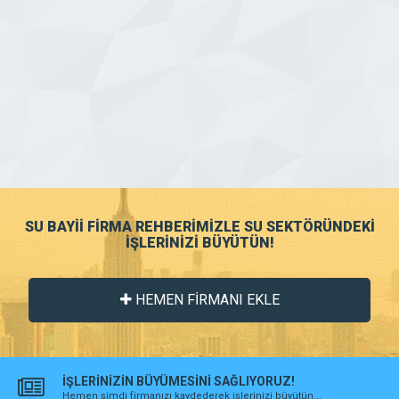
SU BAYİİ FİRMA REHBERİMİZLE SU SEKTÖRÜNDEKİ
İŞLERİNİZİ BÜYÜTÜN!
HEMEN FİRMANI EKLE
İŞLERİNİZİN BÜYÜMESİNİ SAĞLIYORUZ!
Hemen şimdi firmanızı kaydederek işlerinizi büyütün...