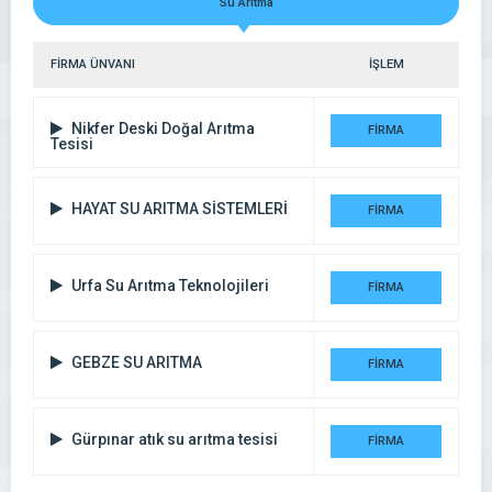
Su Arıtma
FİRMA ÜNVANI
İŞLEM
Nikfer Deski Doğal Arıtma
FİRMA
Tesisi
DETAYI
HAYAT SU ARITMA SİSTEMLERİ
FİRMA
DETAYI
Urfa Su Arıtma Teknolojileri
FİRMA
DETAYI
GEBZE SU ARITMA
FİRMA
DETAYI
Gürpınar atık su arıtma tesisi
FİRMA
DETAYI