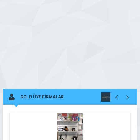
GOLD ÜYE FİRMALAR
TÜMÜNÜ
GÖR