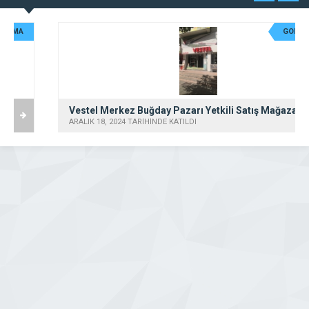
GOLD FİRMA
Vestel Merkez Buğday Pazarı Yetkili Satış Mağazası – Selci DTM
ARALIK 18, 2024 TARİHİNDE KATILDI