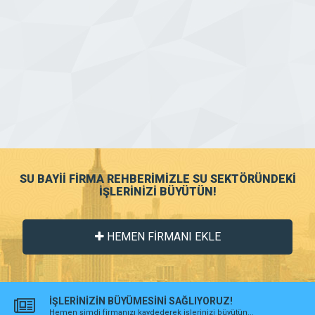
SU BAYİİ FİRMA REHBERİMİZLE SU SEKTÖRÜNDEKİ
İŞLERİNİZİ BÜYÜTÜN!
HEMEN FİRMANI EKLE
İŞLERİNİZİN BÜYÜMESİNİ SAĞLIYORUZ!
Hemen şimdi firmanızı kaydederek işlerinizi büyütün...