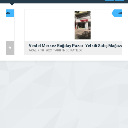
GOLD FİRMA
Vestel Merkez Buğday Pazarı Yetkili Satış Mağazası – Selci DTM
ARALIK 18, 2024 TARİHİNDE KATILDI