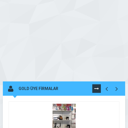
GOLD ÜYE FİRMALAR
TÜMÜNÜ
GÖR