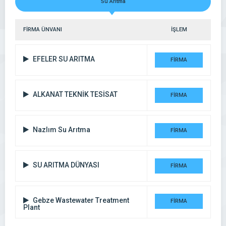
Su Arıtma
FİRMA ÜNVANI
İŞLEM
EFELER SU ARITMA
FİRMA
DETAYI
ALKANAT TEKNİK TESİSAT
FİRMA
DETAYI
Nazlım Su Arıtma
FİRMA
DETAYI
SU ARITMA DÜNYASI
FİRMA
DETAYI
Gebze Wastewater Treatment
FİRMA
Plant
DETAYI