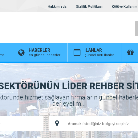
Hakkımızda
Gizlilik Politikası
Kötüye Kullanım 
HABERLER
İLANLAR
irma
en güncel haberler
güncel seri ilanlar
SEKTÖRÜNÜN LİDER REHBER Sİ
öründe hizmet sağlayan firmaların güncel haberlerini
derleyelim...