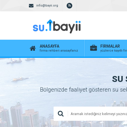
info@bayii.org
ANASAYFA
FİRMALAR
firma rehberi anasayfanız
yüzlerce kayıtlı f
SU 
Bölgenizde faaliyet gösteren su sekt