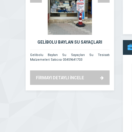
GELİBOLU BAYLAN SU SAYAÇLARI
Didim B
Gelibolu Baylan Su Sayaçları Su Tesisatı
Hasan Dengiz 
Malzemeleri Satıcısı 05459641703
FİRMAYI DETAYLI İNCELE
FİRMAYI