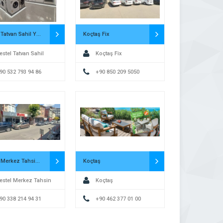
Vestel Tatvan Sahil Yetkili Satış Mağazası – İlkpa DTM
Koçtaş Fix
estel Tatvan Sahil
Koçtaş Fix
i Satış Mağazası –
90 532 793 94 86
+90 850 209 5050
 DTM
Vestel Merkez Tahsin Ünal Yetkili Satış Mağazası – Genç Karagözler
Koçtaş
estel Merkez Tahsin
Koçtaş
etkili Satış Mağazası
90 338 214 94 31
+90 462 377 01 00
ç Karagözler