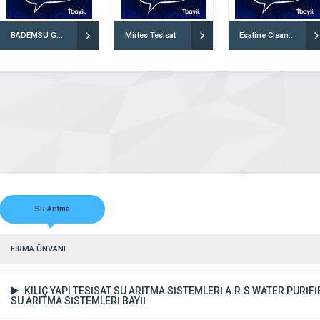
BADEMSU GÖKTÜRKLER
Mirtes Tesisat
Esaline Cleanwater Arıtma Technology
Su Arıtma
FİRMA ÜNVANI
KILIÇ YAPI TESİSAT SU ARITMA SİSTEMLERİ A.R.S WATER PURİFİ
SU ARITMA SİSTEMLERİ BAYİİ