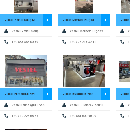
Vestel Yetkili Satış Mağazası Şahinoğulları Ticaret
Vestel Merkez Buğday Pazarı Yetkili Satış Mağazası – Selci DTM
Vestel Yetkili Satış
Vestel Merkez Buğday
V
Mağazası Şahinoğulları
+90 533 355 00 30
Pazarı Yetkili Satış
+90 376 213 32 11
Yetkil
+
Ticaret
Mağazası – Selci DTM
İlkpa
Vestel Etimesgut Elvan Yetkili Satış Mağazası – İki Grup
Vestel Bulancak Yetkili Satış Mağazası – Uzun DTM
Vestel Etimesgut Elvan
Vestel Bulancak Yetkili
V
Yetkili Satış Mağazası – İki
+90 312 226 68 65
Satış Mağazası – Uzun DTM
+90 551 600 90 00
Ünal Y
+
Grup
– Gen