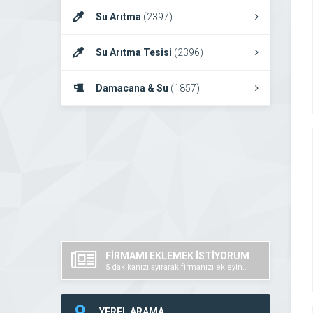
Su Arıtma
(2397)
Su Arıtma Tesisi
(2396)
Damacana & Su
(1857)
FİRMAMI EKLEMEK İSTİYORUM
5 dakikanızı ayırarak firmanızı ekleyin..
YEREL ARAMA