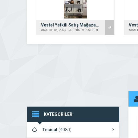
Vestel Etimesgut Elvan Yetkili Satış Mağazası – İki Grup
ATILDI
ARALIK 18, 2024 TARİHİNDE KATILDI
ARALI
KATEGORİLER
Tesisat
(4080)