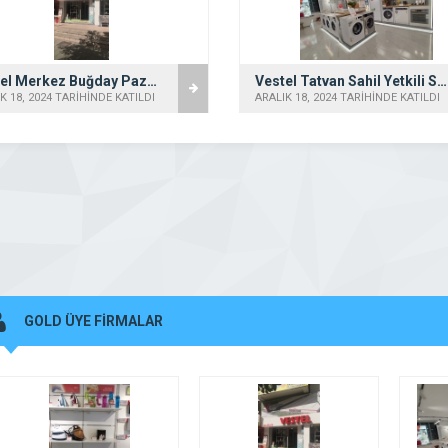
Vestel Bulancak Yetkili Satış Mağazası – Uzun DTM
Vestel Merkez Tahsin Ünal Yetkili Satış Mağazası – Genç Karagözler
K 18, 2024 TARİHİNDE KATILDI
ARALIK 18, 2024 TARİHİNDE KATILDI
GOLD ÜYE FİRMALAR