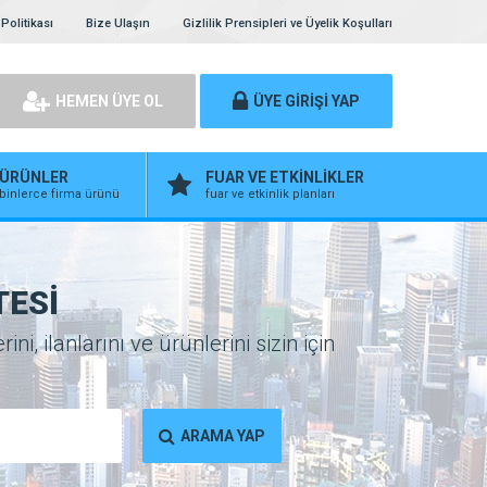
Politikası
Bize Ulaşın
Gizlilik Prensipleri ve Üyelik Koşulları
HEMEN ÜYE OL
ÜYE GİRİŞİ YAP
ÜRÜNLER
FUAR VE ETKİNLİKLER
binlerce firma ürünü
fuar ve etkinlik planları
TESİ
, ilanlarını ve ürünlerini sizin için
ARAMA YAP