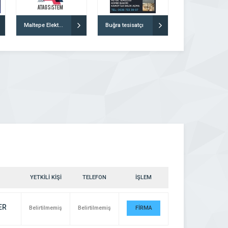
Maltepe Elektrikçi Atag Sistem
Buğra tesisatçı
YETKİLİ KİŞİ
TELEFON
İŞLEM
ER
Belirtilmemiş
Belirtilmemiş
FİRMA
DETAYI