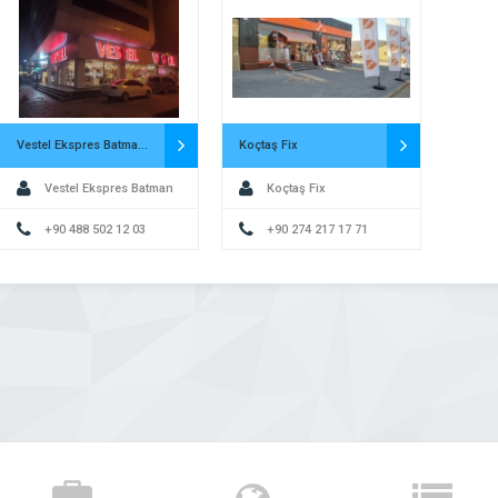
Vestel Ekspres Batman Merkez Turgut Özal Yetkili Kurumsal Satış Mağazası
Koçtaş Fix
Vestel Ekspres Batman
Koçtaş Fix
Merkez Turgut Özal Yetkili
+90 488 502 12 03
+90 274 217 17 71
Kurumsal Satış Mağazası