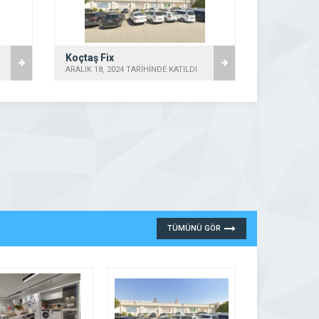
Koçtaş
ARALIK 18, 2024 TARİHİNDE KATILDI
ARALIK 18, 2
TÜMÜNÜ GÖR