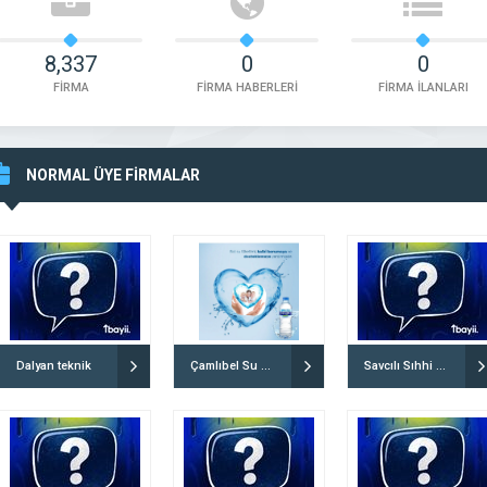
8,337
0
0
FİRMA
FİRMA HABERLERİ
FİRMA İLANLARI
aylan Su Sayaçları Dengiz
Tolga Tesisat
NORMAL ÜYE FİRMALAR
(Didim/Aydın)
İşletme Adı: Tolga Tesisat Adres: Mareşal Çakm
Ticaret
Bülbül Cad. 6/A, 06936 Sincan/Ankara, Türkiye 
Sitesi: Belirtilmemiş Telefon: +90 536 471 82 36
 DETAYLI İNCELE
FİRMAYI DETAYLI İNCELE
Dalyan teknik
Çamlıbel Su dağıtım
Savcılı Sıhhi Tesisat Tıkanıklık Açma & Su Kaçak Tespiti