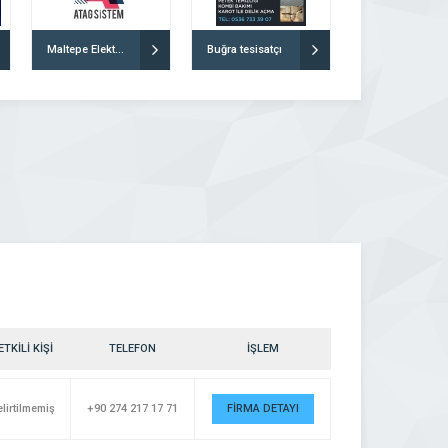
Maltepe Elektrikçi Atag Sistem
Buğra tesisatçı
ETKİLİ KİŞİ
TELEFON
İŞLEM
lirtilmemiş
+90 274 217 17 71
FİRMA DETAYI