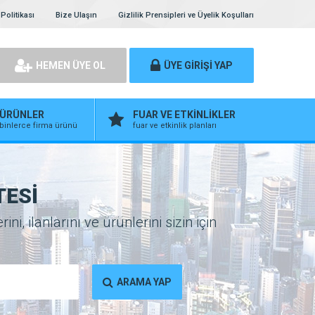
Politikası
Bize Ulaşın
Gizlilik Prensipleri ve Üyelik Koşulları
HEMEN ÜYE OL
ÜYE GİRİŞİ YAP
ÜRÜNLER
FUAR VE ETKİNLİKLER
binlerce firma ürünü
fuar ve etkinlik planları
TESİ
, ilanlarını ve ürünlerini sizin için
ARAMA YAP