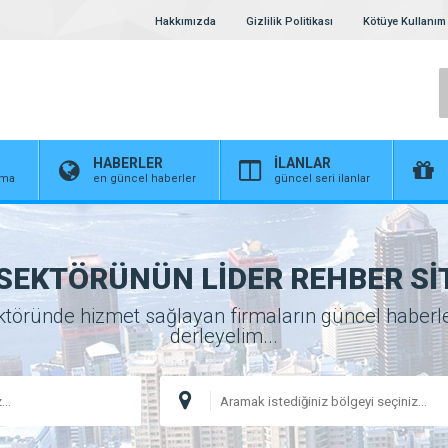
Hakkımızda
Gizlilik Politikası
Kötüye Kullanım 
HABERLER
İLANLAR
irma
en güncel haberler
güncel seri ilanlar
SEKTÖRÜNÜN LİDER REHBER Sİ
öründe hizmet sağlayan firmaların güncel haberlerini
derleyelim...