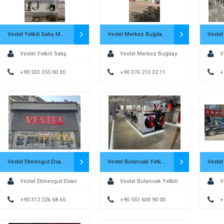
Vestel Yetkili Satış Mağazası Şahinoğulları Ticaret
Vestel Merkez Buğday Pazarı Yetkili Satış Mağazası – Selci DTM
Vestel Yetkili Satış
Vestel Merkez Buğday
V
Mağazası Şahinoğulları
+90 533 355 00 30
Pazarı Yetkili Satış
+90 376 213 32 11
Yetkil
+
Ticaret
Mağazası – Selci DTM
İlkpa
Vestel Etimesgut Elvan Yetkili Satış Mağazası – İki Grup
Vestel Bulancak Yetkili Satış Mağazası – Uzun DTM
Vestel Etimesgut Elvan
Vestel Bulancak Yetkili
V
Yetkili Satış Mağazası – İki
+90 312 226 68 65
Satış Mağazası – Uzun DTM
+90 551 600 90 00
Ünal Y
+
Grup
– Gen