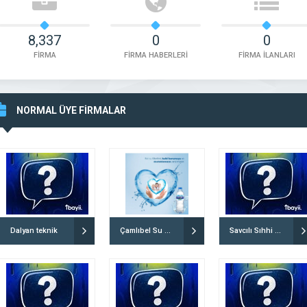
8,337
0
0
FİRMA
FİRMA HABERLERİ
FİRMA İLANLARI
aylan Su Sayaçları Dengiz
Tolga Tesisat
NORMAL ÜYE FİRMALAR
(Didim/Aydın)
İşletme Adı: Tolga Tesisat Adres: Mareşal Çakm
Ticaret
Bülbül Cad. 6/A, 06936 Sincan/Ankara, Türkiye 
Sitesi: Belirtilmemiş Telefon: +90 536 471 82 36
 DETAYLI İNCELE
FİRMAYI DETAYLI İNCELE
Dalyan teknik
Çamlıbel Su dağıtım
Savcılı Sıhhi Tesisat Tıkanıklık Açma & Su Kaçak Tespiti