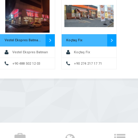
Vestel Ekspres Batman Merkez Turgut Özal Yetkili Kurumsal Satış Mağazası
Koçtaş Fix
Vestel Ekspres Batman
Koçtaş Fix
Merkez Turgut Özal Yetkili
+90 488 502 12 03
+90 274 217 17 71
Kurumsal Satış Mağazası