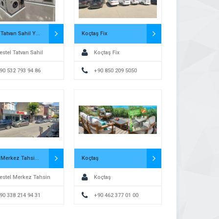
Vestel Tatvan Sahil Yetkili Satış Mağazası – İlkpa DTM
Koçtaş Fix
estel Tatvan Sahil
Koçtaş Fix
i Satış Mağazası –
90 532 793 94 86
+90 850 209 5050
 DTM
Vestel Merkez Tahsin Ünal Yetkili Satış Mağazası – Genç Karagözler
Koçtaş
estel Merkez Tahsin
Koçtaş
etkili Satış Mağazası
90 338 214 94 31
+90 462 377 01 00
ç Karagözler