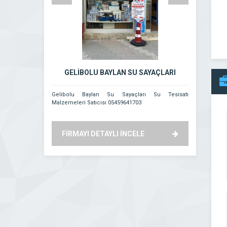
GELİBOLU BAYLAN SU SAYAÇLARI
Didim B
Gelibolu Baylan Su Sayaçları Su Tesisatı
Hasan Dengiz 
Malzemeleri Satıcısı 05459641703
FİRMAYI DETAYLI İNCELE
FİRMAYI