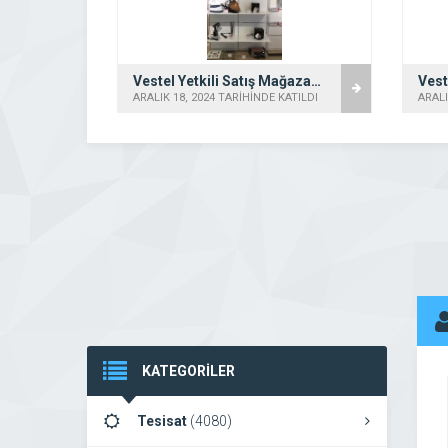
Vestel Etimesgut Elvan Yetkili Satış Mağazası – İki Grup
ATILDI
ARALIK 18, 2024 TARİHİNDE KATILDI
ARALI
KATEGORİLER
Tesisat
(4080)