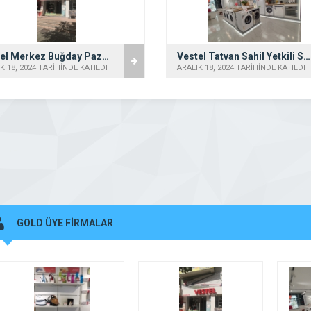
Vestel Bulancak Yetkili Satış Mağazası – Uzun DTM
Vestel Merkez Tahsin Ünal Yetkili Satış Mağazası – Genç Karagözler
K 18, 2024 TARİHİNDE KATILDI
ARALIK 18, 2024 TARİHİNDE KATILDI
GOLD ÜYE FİRMALAR