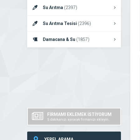
Su Arıtma
(2397)
Su Arıtma Tesisi
(2396)
Damacana & Su
(1857)
FİRMAMI EKLEMEK İSTİYORUM
5 dakikanızı ayırarak firmanızı ekleyin..
YEREL ARAMA