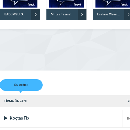
BADEMSU GÖKTÜRKLER
Mirtes Tesisat
Esaline Cleanwater Arıtma Technology
Su Arıtma
FİRMA ÜNVANI
Y
Koçtaş Fix
Be