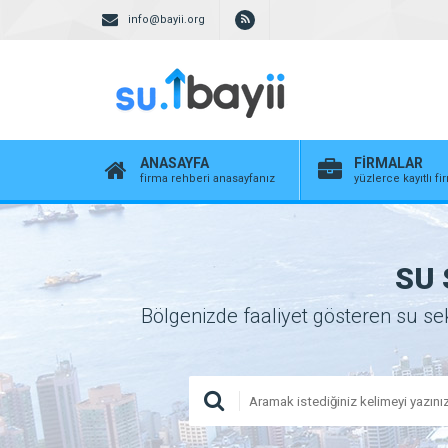
info@bayii.org
ANASAYFA
FİRMALAR
firma rehberi anasayfanız
yüzlerce kayıtlı f
SU 
Bölgenizde faaliyet gösteren su sekt