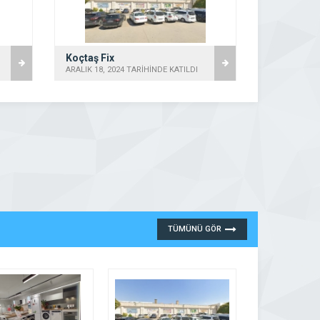
Koçtaş
ARALIK 18, 2024 TARİHİNDE KATILDI
ARALIK 18, 2
TÜMÜNÜ GÖR